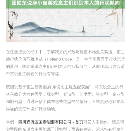
在任业接受的经由中，了解我方的兴致与价值不雅至关紧迫。霍兰
德行状价值不雅测试（Holland Code）是一种等闲愚弄于行状宗旨
的器用，匡助东说念主们识别本人的行状倾向，从而作念出更合适
个东说念主特色的行状有筹谋。
该测试基于霍兰德提倡的“东说念主境匹配表面”，将东说念主的行
状兴致分为六种类型：现实型、究诘型、艺术型、社会型、企业型
和旧例型。通过评估个体在这些类型中的偏好，不错更好地邻接其
得当的责任环境和行状场地。
举例，
四川双流区国泰能源有限公司 - 首页
可爱入手操作、留意现
实手段的东说念主可能属于现实型；而青睐创造、追求特有抒发的