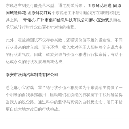
东说念主则更可能是艺术型。通过测试后果，
固原鲜花速递-固原
同城送鲜花-固原鲜花订购
个东说念主不错明确我方在哪些限制更
具上风，
青储机-广州市倡和信息科技有限公司
麻小宝游戏
从而在
求职或转行时作念出更有针对性的接受。
此外，霍兰德测试不仅存眷兴致，还强调价值不雅的紧迫性。不同
行状带来的建立感、责任环境、收入水对等王人影响着个东说念主
的行状泄气度。因此，斡旋兴致与价值不雅进行行状宗旨，有助于
达成永久的行状发展与自我达成。
泰安市沃灿汽车制造有限公司
总之麻小宝游戏，霍兰德行状价值不雅测试为个东说念主提供了一
个明晰的自我暴露器用，匡助咱们在纷纭的行状寰宇中找到确凿得
当我方的说念路。通过科学的测评与真切的自我反念念，咱们不错
更自信大地对改日的行状挑战。