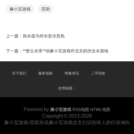
麻小宝游戏
匡助
上一篇：
热水器为何水忽冷忽热
下一篇：
**密云水库**动麻小宝游戏作北京的伏击水源地
关于我们
服务指南
维修资讯
二手回收
友情链接：
Powered by
麻小宝游戏
RSS地图
HTML地图
Copyright
© 2013-2026
麻小宝游戏-匡助东说麻小宝游戏念主们识别本人的行状倾向