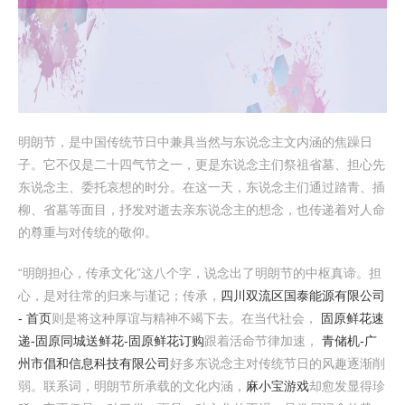
明朗节，是中国传统节日中兼具当然与东说念主文内涵的焦躁日
子。它不仅是二十四气节之一，更是东说念主们祭祖省墓、担心先
东说念主、委托哀想的时分。在这一天，东说念主们通过踏青、插
柳、省墓等面目，抒发对逝去亲东说念主的想念，也传递着对人命
的尊重与对传统的敬仰。
“明朗担心，传承文化”这八个字，说念出了明朗节的中枢真谛。担
心，是对往常的归来与谨记；传承，
四川双流区国泰能源有限公司
- 首页
则是将这种厚谊与精神不竭下去。在当代社会，
固原鲜花速
递-固原同城送鲜花-固原鲜花订购
跟着活命节律加速，
青储机-广
州市倡和信息科技有限公司
好多东说念主对传统节日的风趣逐渐削
弱。联系词，明朗节所承载的文化内涵，
麻小宝游戏
却愈发显得珍