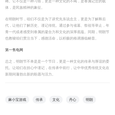
稀。它不仅是一种习俗，更是一种文化的不竭，是眷属记念的载
体，是民族精神的象征。
在明朗时节，咱们不仅是为了讲究先东说念主，更是为了解释后
代，让他们了解历史、谨记传统。通过参与省墓、祭祖等举止，年
青一代或者感受到眷属的凝合力和文化的深厚底蕴。同期，明朗节
也教唆咱们贯注当下，感德活命，以积极的格调濒临畴昔。
第一售电网
总之，明朗节不单是是一个节日，更是一种文化的传承与厚谊的委
托。让咱们在担心中谨记，在传承中前行，让中华优秀传统文化在
新期间蓬勃出新的盼愿与活力。
麻小宝游戏
传承
文化
丹心
明朗